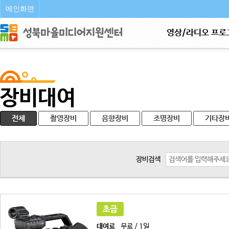
메인화면
영상/라디오 프로
장비대여
전체
촬영장비
음향장비
조명장비
기타장
장비검색
대여료
무료 / 1일