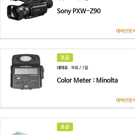
Sony PXW-Z90
대여료
무료 / 1일
Color Meter : Minolta